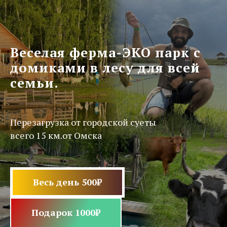
Веселая ферма-ЭКО парк с
домиками в лесу для всей
семьи.
Перезагрузка от городской суеты
всего 15 км.от Омска
Весь день 500₽
Подарок 1000₽